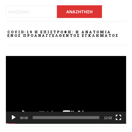
Αναζήτηση για:
COVID-19 Η ΕΠΙΣΤΡΟΦΗ: Η ΑΝΑΤΟΜΊΑ
ΕΝΌΣ ΠΡΟΑΝΑΓΓΕΛΘΈΝΤΟΣ ΕΓΚΛΉΜΑΤΟΣ
Πρόγραμμα
Αναπαραγωγής
Βίντεο
00:00
12:02