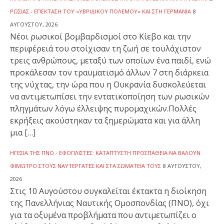
ΡΩΣΊΑΣ - ΕΠΈΚΤΑΣΗ ΤΟΥ «ΥΒΡΙΔΙΚΟΎ ΠΟΛΈΜΟΥ» ΚΑΙ ΣΤΗ ΓΕΡΜΑΝΊΑ
8
ΑΥΓΟΎΣΤΟΥ, 2026
Νέοι ρωσικοί βομβαρδισμοί στο Κίεβο και την
περιφέρειά του στοίχισαν τη ζωή σε τουλάχιστον
τρεις ανθρώπους, μεταξύ των οποίων ένα παιδί, ενώ
προκάλεσαν τον τραυματισμό άλλων 7 στη διάρκεια
της νύχτας, την ώρα που η Ουκρανία δυσκολεύεται
να αντιμετωπίσει την εντατικοποίηση των ρωσικών
πληγμάτων λόγω έλλειψης πυρομαχικών.Πολλές
εκρήξεις ακούστηκαν τα ξημερώματα και για άλλη
μια […]
ΗΓΕΣΊΑ ΤΗΣ ΠΝΟ - ΕΦΟΠΛΙΣΤΈΣ: ΚΑΤΆΠΤΥΣΤΗ ΠΡΟΣΠΆΘΕΙΑ ΝΑ ΒΆΛΟΥΝ
ΦΊΜΩΤΡΟ ΣΤΟΥΣ ΝΑΥΤΕΡΓΆΤΕΣ ΚΑΙ ΣΤΑ ΣΩΜΑΤΕΊΑ ΤΟΥΣ
8 ΑΥΓΟΎΣΤΟΥ,
2026
Στις 10 Αυγούστου συγκαλείται έκτακτα η διοίκηση
της Πανελλήνιας Ναυτικής Ομοσπονδίας (ΠΝΟ), όχι
για τα οξυμένα προβλήματα που αντιμετωπίζει ο