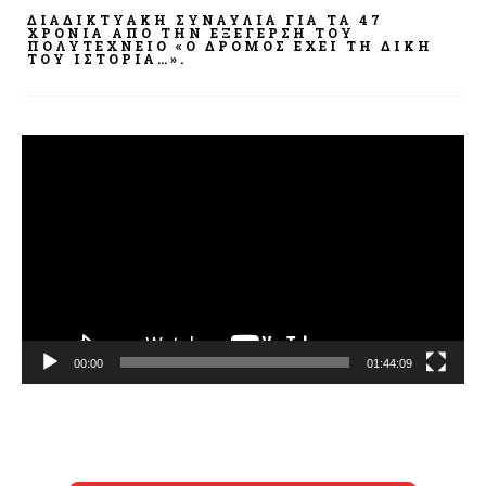
ΔΙΑΔΙΚΤΥΑΚΉ ΣΥΝΑΥΛΊΑ ΓΙΑ ΤΑ 47
ΧΡΌΝΙΑ ΑΠΌ ΤΗΝ ΕΞΈΓΕΡΣΗ ΤΟΥ
ΠΟΛΥΤΕΧΝΕΊΟ «Ο ΔΡΌΜΟΣ ΈΧΕΙ ΤΗ ΔΙΚΉ
ΤΟΥ ΙΣΤΟΡΊΑ…».
Πρόγραμμα
Αναπαραγωγής
Βίντεο
00:00
01:44:09