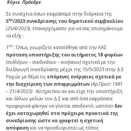
Κύριε Πρόεδρε
Σε συνέχεια όσων εκφράσαμε στην διάρκεια της
ης
5
/2023 συνεδρίασης του δημοτικού συμβουλίου
(25/4/2023),
επανερχόμαστε για να σας επισημάνουμε
τα εξής :
ον
1
: Όπως γνωρίζετε κατατέθηκε από την ΛΑΣ
πρόταση υποστήριξης του αιτήματος 18 φορέων
(συλλόγων – συνδικάτων – κινήσεων)
σχετικά με την
διεξαγωγή συνεδρίασης μέχρι της 15/5/2023 στην Δ.Ε
Ραχών με θέμα τις
επόμενες ενέργειες σχετικά με
την διαχείριση των απορριμμάτων
(Αρ.Πρωτ: 1981
–
21/4/2023
)
. Αίτημα που αν και είχε την υποστήριξη
και άλλων μελών του Δ.Σ και από όσα εκφράσατε
προφορικά φάνηκε να γίνεται αποδεκτό, ωστόσο
δεν
έχει καταχωρηθεί στα πρόχειρα πρακτικά της
συνεδρίασης ώστε να γραφτεί η σχετική
απόφαση
και να προσδιοριστεί ως τόπος