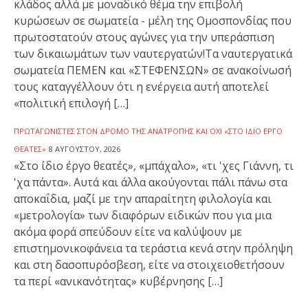
κλάδος αλλά με μοναδικό θέμα την επιβολή
κυρώσεων σε σωματεία - μέλη της Ομοσπονδίας που
πρωτοστατούν στους αγώνες για την υπεράσπιση
των δικαιωμάτων των ναυτεργατών!Τα ναυτεργατικά
σωματεία ΠΕΜΕΝ και «ΣΤΕΦΕΝΣΩΝ» σε ανακοίνωσή
τους καταγγέλλουν ότι η ενέργεια αυτή αποτελεί
«πολιτική επιλογή […]
ΠΡΩΤΑΓΩΝΙΣΤΈΣ ΣΤΟΝ ΔΡΌΜΟ ΤΗΣ ΑΝΑΤΡΟΠΉΣ ΚΑΙ ΌΧΙ «ΣΤΟ ΊΔΙΟ ΈΡΓΟ
ΘΕΑΤΈΣ»
8 ΑΥΓΟΎΣΤΟΥ, 2026
«Στο ίδιο έργο θεατές», «μπάχαλο», «τι 'χες Γιάννη, τι
'χα πάντα». Αυτά και άλλα ακούγονται πάλι πάνω στα
αποκαΐδια, μαζί με την απαραίτητη φιλολογία και
«μετρολογία» των διαφόρων ειδικών που για μια
ακόμα φορά σπεύδουν είτε να καλύψουν με
επιστημονικοφάνεια τα τεράστια κενά στην πρόληψη
και στη δασοπυρόσβεση, είτε να στοιχειοθετήσουν
τα περί «ανικανότητας» κυβέρνησης […]