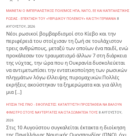
ΜΑΊΝΕΤΑΙ Ο ΙΜΠΕΡΙΑΛΙΣΤΙΚΌΣ ΠΌΛΕΜΟΣ ΗΠΑ, ΝΑΤΟ, ΕΕ ΚΑΙ ΚΑΠΙΤΑΛΙΣΤΙΚΉΣ
ΡΩΣΊΑΣ - ΕΠΈΚΤΑΣΗ ΤΟΥ «ΥΒΡΙΔΙΚΟΎ ΠΟΛΈΜΟΥ» ΚΑΙ ΣΤΗ ΓΕΡΜΑΝΊΑ
8
ΑΥΓΟΎΣΤΟΥ, 2026
Νέοι ρωσικοί βομβαρδισμοί στο Κίεβο και την
περιφέρειά του στοίχισαν τη ζωή σε τουλάχιστον
τρεις ανθρώπους, μεταξύ των οποίων ένα παιδί, ενώ
προκάλεσαν τον τραυματισμό άλλων 7 στη διάρκεια
της νύχτας, την ώρα που η Ουκρανία δυσκολεύεται
να αντιμετωπίσει την εντατικοποίηση των ρωσικών
πληγμάτων λόγω έλλειψης πυρομαχικών.Πολλές
εκρήξεις ακούστηκαν τα ξημερώματα και για άλλη
μια […]
ΗΓΕΣΊΑ ΤΗΣ ΠΝΟ - ΕΦΟΠΛΙΣΤΈΣ: ΚΑΤΆΠΤΥΣΤΗ ΠΡΟΣΠΆΘΕΙΑ ΝΑ ΒΆΛΟΥΝ
ΦΊΜΩΤΡΟ ΣΤΟΥΣ ΝΑΥΤΕΡΓΆΤΕΣ ΚΑΙ ΣΤΑ ΣΩΜΑΤΕΊΑ ΤΟΥΣ
8 ΑΥΓΟΎΣΤΟΥ,
2026
Στις 10 Αυγούστου συγκαλείται έκτακτα η διοίκηση
της Πανελλήνιας Ναυτικής Ομοσπονδίας (ΠΝΟ), όχι