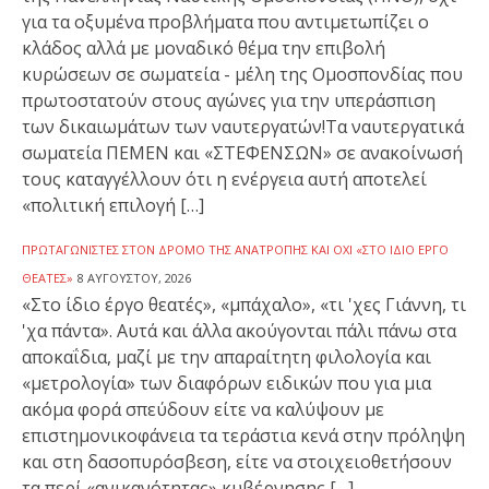
για τα οξυμένα προβλήματα που αντιμετωπίζει ο
κλάδος αλλά με μοναδικό θέμα την επιβολή
κυρώσεων σε σωματεία - μέλη της Ομοσπονδίας που
πρωτοστατούν στους αγώνες για την υπεράσπιση
των δικαιωμάτων των ναυτεργατών!Τα ναυτεργατικά
σωματεία ΠΕΜΕΝ και «ΣΤΕΦΕΝΣΩΝ» σε ανακοίνωσή
τους καταγγέλλουν ότι η ενέργεια αυτή αποτελεί
«πολιτική επιλογή […]
ΠΡΩΤΑΓΩΝΙΣΤΈΣ ΣΤΟΝ ΔΡΌΜΟ ΤΗΣ ΑΝΑΤΡΟΠΉΣ ΚΑΙ ΌΧΙ «ΣΤΟ ΊΔΙΟ ΈΡΓΟ
ΘΕΑΤΈΣ»
8 ΑΥΓΟΎΣΤΟΥ, 2026
«Στο ίδιο έργο θεατές», «μπάχαλο», «τι 'χες Γιάννη, τι
'χα πάντα». Αυτά και άλλα ακούγονται πάλι πάνω στα
αποκαΐδια, μαζί με την απαραίτητη φιλολογία και
«μετρολογία» των διαφόρων ειδικών που για μια
ακόμα φορά σπεύδουν είτε να καλύψουν με
επιστημονικοφάνεια τα τεράστια κενά στην πρόληψη
και στη δασοπυρόσβεση, είτε να στοιχειοθετήσουν
τα περί «ανικανότητας» κυβέρνησης […]