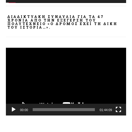
ΔΙΑΔΙΚΤΥΑΚΉ ΣΥΝΑΥΛΊΑ ΓΙΑ ΤΑ 47
ΧΡΌΝΙΑ ΑΠΌ ΤΗΝ ΕΞΈΓΕΡΣΗ ΤΟΥ
ΠΟΛΥΤΕΧΝΕΊΟ «Ο ΔΡΌΜΟΣ ΈΧΕΙ ΤΗ ΔΙΚΉ
ΤΟΥ ΙΣΤΟΡΊΑ…».
Πρόγραμμα
Αναπαραγωγής
Βίντεο
00:00
01:44:09