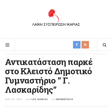
Αντικατάσταση παρκέ
στο Κλειστό Δημοτικό
Γυμναστήριο ” Γ.
Λασκαρίδης”
ΝΟΈ 30, 2025
από
LAS IKARIAS
σε
ΕΝΗΜΈΡΩΣΗ