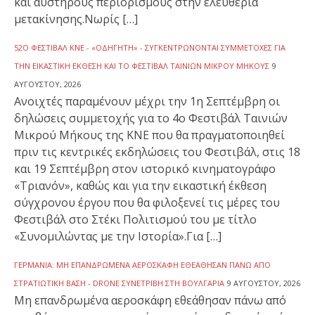
και αυστηρούς περιορισμούς στην ελευθερία
μετακίνησης.Νωρίς […]
52Ο ΦΕΣΤΙΒΆΛ ΚΝΕ - «ΟΔΗΓΗΤΉ» - ΣΥΓΚΕΝΤΡΏΝΟΝΤΑΙ ΣΥΜΜΕΤΟΧΈΣ ΓΙΑ
ΤΗΝ ΕΙΚΑΣΤΙΚΉ ΈΚΘΕΣΗ ΚΑΙ ΤΟ ΦΕΣΤΙΒΆΛ ΤΑΙΝΙΏΝ ΜΙΚΡΟΎ ΜΉΚΟΥΣ
9
ΑΥΓΟΎΣΤΟΥ, 2026
Ανοιχτές παραμένουν μέχρι την 1η Σεπτέμβρη οι
δηλώσεις συμμετοχής για το 4ο Φεστιβάλ Ταινιών
Μικρού Μήκους της ΚΝΕ που θα πραγματοποιηθεί
πριν τις κεντρικές εκδηλώσεις του Φεστιβάλ, στις 18
και 19 Σεπτέμβρη στον ιστορικό κινηματογράφο
«Τριανόν», καθώς και για την εικαστική έκθεση
σύγχρονου έργου που θα φιλοξενεί τις μέρες του
Φεστιβάλ στο Στέκι Πολιτισμού του με τίτλο
«Συνομιλώντας με την Ιστορία».Για […]
ΓΕΡΜΑΝΊΑ: ΜΗ ΕΠΑΝΔΡΩΜΈΝΑ ΑΕΡΟΣΚΆΦΗ ΕΘΕΆΘΗΣΑΝ ΠΆΝΩ ΑΠΌ
ΣΤΡΑΤΙΩΤΙΚΉ ΒΆΣΗ - DRONE ΣΥΝΕΤΡΊΒΗ ΣΤΗ ΒΟΥΛΓΑΡΊΑ
9 ΑΥΓΟΎΣΤΟΥ, 2026
Μη επανδρωμένα αεροσκάφη εθεάθησαν πάνω από