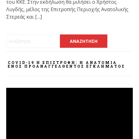
του ΚΚΕ. Στην εκδήλωση θα μιλήσει ο Χρήστος
Λυγδής, μέλος της Επιτροπής Περιοχής Ανατολικής
Στερεάς και […]
Αναζήτηση για:
COVID-19 Η ΕΠΙΣΤΡΟΦΗ: Η ΑΝΑΤΟΜΊΑ
ΕΝΌΣ ΠΡΟΑΝΑΓΓΕΛΘΈΝΤΟΣ ΕΓΚΛΉΜΑΤΟΣ
Πρόγραμμα
Αναπαραγωγής
Βίντεο