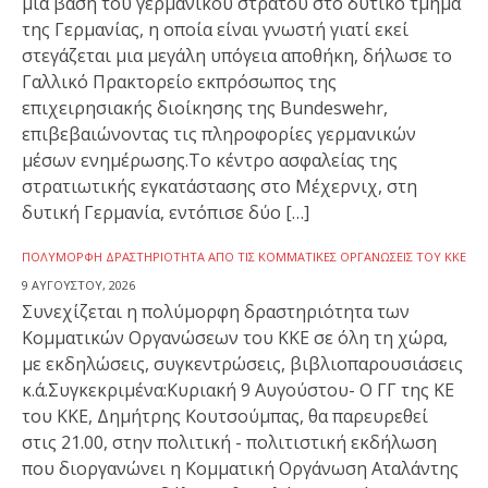
μια βάση του γερμανικού στρατού στο δυτικό τμήμα
της Γερμανίας, η οποία είναι γνωστή γιατί εκεί
στεγάζεται μια μεγάλη υπόγεια αποθήκη, δήλωσε το
Γαλλικό Πρακτορείο εκπρόσωπος της
επιχειρησιακής διοίκησης της Bundeswehr,
επιβεβαιώνοντας τις πληροφορίες γερμανικών
μέσων ενημέρωσης.Το κέντρο ασφαλείας της
στρατιωτικής εγκατάστασης στο Μέχερνιχ, στη
δυτική Γερμανία, εντόπισε δύο […]
ΠΟΛΎΜΟΡΦΗ ΔΡΑΣΤΗΡΙΌΤΗΤΑ ΑΠΌ ΤΙΣ ΚΟΜΜΑΤΙΚΈΣ ΟΡΓΑΝΏΣΕΙΣ ΤΟΥ ΚΚΕ
9 ΑΥΓΟΎΣΤΟΥ, 2026
Συνεχίζεται η πολύμορφη δραστηριότητα των
Κομματικών Οργανώσεων του ΚΚΕ σε όλη τη χώρα,
με εκδηλώσεις, συγκεντρώσεις, βιβλιοπαρουσιάσεις
κ.ά.Συγκεκριμένα:Κυριακή 9 Αυγούστου- Ο ΓΓ της ΚΕ
του ΚΚΕ, Δημήτρης Κουτσούμπας, θα παρευρεθεί
στις 21.00, στην πολιτική - πολιτιστική εκδήλωση
που διοργανώνει η Κομματική Οργάνωση Αταλάντης