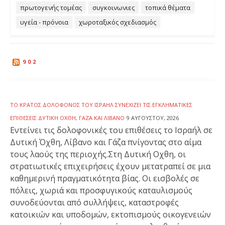
πρωτογενής τομέας
συγκοινωνιες
τοπικά θέματα
υγεία - πρόνοια
χωροταξικός σχεδιασμός
902
ΤΟ ΚΡΆΤΟΣ ΔΟΛΟΦΌΝΟΣ ΤΟΥ ΙΣΡΑΉΛ ΣΥΝΕΧΊΖΕΙ ΤΙΣ ΕΓΚΛΗΜΑΤΙΚΈΣ
ΕΠΙΘΈΣΕΙΣ ΔΥΤΙΚΉ ΌΧΘΗ, ΓΆΖΑ ΚΑΙ ΛΊΒΑΝΟ
9 ΑΥΓΟΎΣΤΟΥ, 2026
Εντείνει τις δολοφονικές του επιθέσεις το Ισραήλ σε
Δυτική Όχθη, Λίβανο και Γάζα πνίγοντας στο αίμα
τους λαούς της περιοχής.Στη Δυτική Οχθη, οι
στρατιωτικές επιχειρήσεις έχουν μετατραπεί σε μια
καθημερινή πραγματικότητα βίας. Οι εισβολές σε
πόλεις, χωριά και προσφυγικούς καταυλισμούς
συνοδεύονται από συλλήψεις, καταστροφές
κατοικιών και υποδομών, εκτοπισμούς οικογενειών