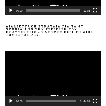
00:00
12:02
ΔΙΑΔΙΚΤΥΑΚΉ ΣΥΝΑΥΛΊΑ ΓΙΑ ΤΑ 47
ΧΡΌΝΙΑ ΑΠΌ ΤΗΝ ΕΞΈΓΕΡΣΗ ΤΟΥ
ΠΟΛΥΤΕΧΝΕΊΟ «Ο ΔΡΌΜΟΣ ΈΧΕΙ ΤΗ ΔΙΚΉ
ΤΟΥ ΙΣΤΟΡΊΑ…».
Πρόγραμμα
Αναπαραγωγής
Βίντεο
00:00
01:44:09