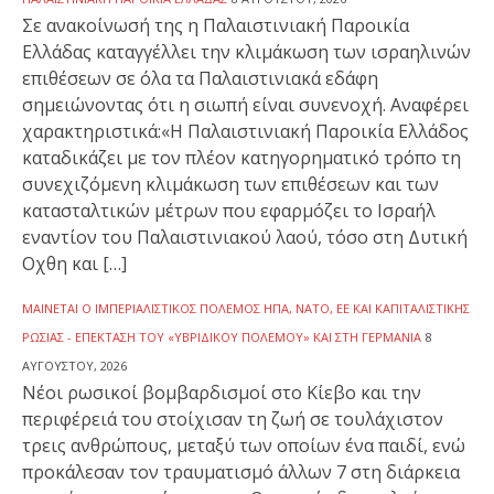
Σε ανακοίνωσή της η Παλαιστινιακή Παροικία
Ελλάδας καταγγέλλει την κλιμάκωση των ισραηλινών
επιθέσεων σε όλα τα Παλαιστινιακά εδάφη
σημειώνοντας ότι η σιωπή είναι συνενοχή. Αναφέρει
χαρακτηριστικά:«Η Παλαιστινιακή Παροικία Ελλάδος
καταδικάζει με τον πλέον κατηγορηματικό τρόπο τη
συνεχιζόμενη κλιμάκωση των επιθέσεων και των
κατασταλτικών μέτρων που εφαρμόζει το Ισραήλ
εναντίον του Παλαιστινιακού λαού, τόσο στη Δυτική
Οχθη και […]
ΜΑΊΝΕΤΑΙ Ο ΙΜΠΕΡΙΑΛΙΣΤΙΚΌΣ ΠΌΛΕΜΟΣ ΗΠΑ, ΝΑΤΟ, ΕΕ ΚΑΙ ΚΑΠΙΤΑΛΙΣΤΙΚΉΣ
ΡΩΣΊΑΣ - ΕΠΈΚΤΑΣΗ ΤΟΥ «ΥΒΡΙΔΙΚΟΎ ΠΟΛΈΜΟΥ» ΚΑΙ ΣΤΗ ΓΕΡΜΑΝΊΑ
8
ΑΥΓΟΎΣΤΟΥ, 2026
Νέοι ρωσικοί βομβαρδισμοί στο Κίεβο και την
περιφέρειά του στοίχισαν τη ζωή σε τουλάχιστον
τρεις ανθρώπους, μεταξύ των οποίων ένα παιδί, ενώ
προκάλεσαν τον τραυματισμό άλλων 7 στη διάρκεια