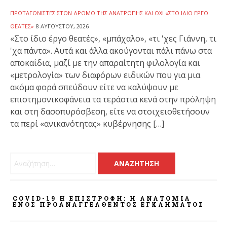
ΠΡΩΤΑΓΩΝΙΣΤΈΣ ΣΤΟΝ ΔΡΌΜΟ ΤΗΣ ΑΝΑΤΡΟΠΉΣ ΚΑΙ ΌΧΙ «ΣΤΟ ΊΔΙΟ ΈΡΓΟ
ΘΕΑΤΈΣ»
8 ΑΥΓΟΎΣΤΟΥ, 2026
«Στο ίδιο έργο θεατές», «μπάχαλο», «τι 'χες Γιάννη, τι
'χα πάντα». Αυτά και άλλα ακούγονται πάλι πάνω στα
αποκαΐδια, μαζί με την απαραίτητη φιλολογία και
«μετρολογία» των διαφόρων ειδικών που για μια
ακόμα φορά σπεύδουν είτε να καλύψουν με
επιστημονικοφάνεια τα τεράστια κενά στην πρόληψη
και στη δασοπυρόσβεση, είτε να στοιχειοθετήσουν
τα περί «ανικανότητας» κυβέρνησης […]
Αναζήτηση για:
COVID-19 Η ΕΠΙΣΤΡΟΦΗ: Η ΑΝΑΤΟΜΊΑ
ΕΝΌΣ ΠΡΟΑΝΑΓΓΕΛΘΈΝΤΟΣ ΕΓΚΛΉΜΑΤΟΣ