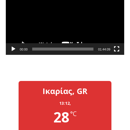
Βίντεο
00:00
01:44:09
Ικαρίας, GR
13:12,
28
°C