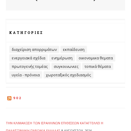
ΚΑΤΗΓΟΡΊΕΣ
διαχείριση απορριμάτων
εκπαίδευση
ενεργειακά σχέδια
ενημέρωση
οικονομικα θεματα
πρωτογενής τομέας
συγκοινωνιες
τοπικά θέματα
υγεία - πρόνοια
χωροταξικός σχεδιασμός
902
ΤΗΝ ΚΛΙΜΆΚΩΣΗ ΤΩΝ ΙΣΡΑΗΛΙΝΏΝ ΕΠΙΘΈΣΕΩΝ ΚΑΤΑΓΓΈΛΛΕΙ Η
ΠΑΛΑΙΣΤΙΝΙΑΚΉ ΠΑΡΟΙΚΊΑ ΕΛΛΆΔΑΣ
8 ΑΥΓΟΎΣΤΟΥ, 2026