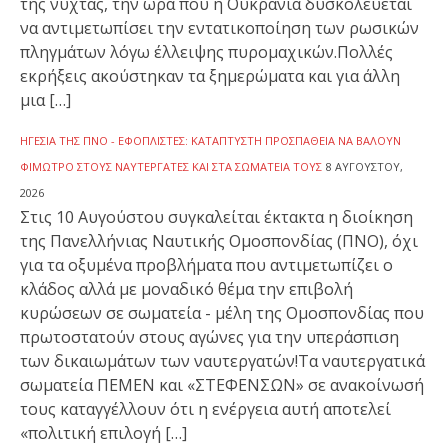
της νύχτας, την ώρα που η Ουκρανία δυσκολεύεται
να αντιμετωπίσει την εντατικοποίηση των ρωσικών
πληγμάτων λόγω έλλειψης πυρομαχικών.Πολλές
εκρήξεις ακούστηκαν τα ξημερώματα και για άλλη
μια […]
ΗΓΕΣΊΑ ΤΗΣ ΠΝΟ - ΕΦΟΠΛΙΣΤΈΣ: ΚΑΤΆΠΤΥΣΤΗ ΠΡΟΣΠΆΘΕΙΑ ΝΑ ΒΆΛΟΥΝ
ΦΊΜΩΤΡΟ ΣΤΟΥΣ ΝΑΥΤΕΡΓΆΤΕΣ ΚΑΙ ΣΤΑ ΣΩΜΑΤΕΊΑ ΤΟΥΣ
8 ΑΥΓΟΎΣΤΟΥ,
2026
Στις 10 Αυγούστου συγκαλείται έκτακτα η διοίκηση
της Πανελλήνιας Ναυτικής Ομοσπονδίας (ΠΝΟ), όχι
για τα οξυμένα προβλήματα που αντιμετωπίζει ο
κλάδος αλλά με μοναδικό θέμα την επιβολή
κυρώσεων σε σωματεία - μέλη της Ομοσπονδίας που
πρωτοστατούν στους αγώνες για την υπεράσπιση
των δικαιωμάτων των ναυτεργατών!Τα ναυτεργατικά
σωματεία ΠΕΜΕΝ και «ΣΤΕΦΕΝΣΩΝ» σε ανακοίνωσή
τους καταγγέλλουν ότι η ενέργεια αυτή αποτελεί
«πολιτική επιλογή […]