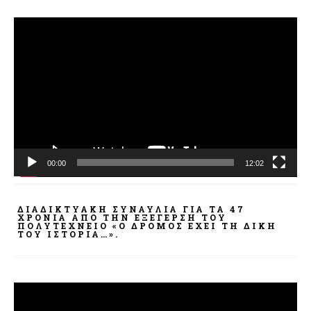
Πρόγραμμα
Αναπαραγωγής
Βίντεο
00:00
12:02
ΔΙΑΔΙΚΤΥΑΚΉ ΣΥΝΑΥΛΊΑ ΓΙΑ ΤΑ 47
ΧΡΌΝΙΑ ΑΠΌ ΤΗΝ ΕΞΈΓΕΡΣΗ ΤΟΥ
ΠΟΛΥΤΕΧΝΕΊΟ «Ο ΔΡΌΜΟΣ ΈΧΕΙ ΤΗ ΔΙΚΉ
ΤΟΥ ΙΣΤΟΡΊΑ…».
Πρόγραμμα
Αναπαραγωγής